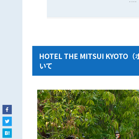
HOTEL THE MITSUI K
いて